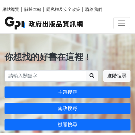
跳至主要內容區塊
網站導覽
│
關於本站
│
隱私權及安全政策
│
聯絡我們
你想找的好書在這裡！
搜尋
進階搜尋
主題搜尋
施政搜尋
機關搜尋