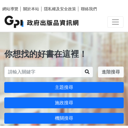
跳至主要內容區塊
網站導覽
│
關於本站
│
隱私權及安全政策
│
聯絡我們
你想找的好書在這裡！
搜尋
進階搜尋
主題搜尋
施政搜尋
機關搜尋