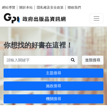
跳至主要內容區塊
網站導覽
│
關於本站
│
隱私權及安全政策
│
聯絡我們
你想找的好書在這裡！
搜尋
進階搜尋
主題搜尋
施政搜尋
機關搜尋