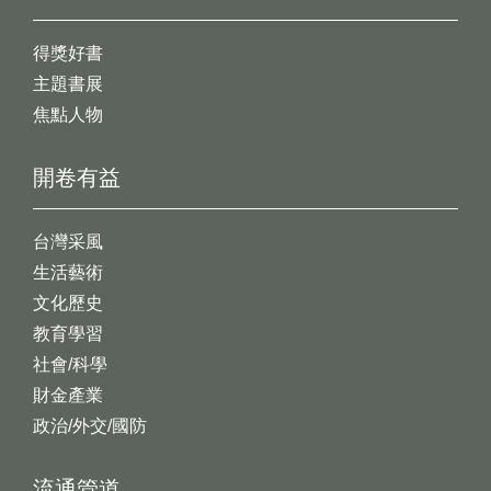
得獎好書
主題書展
焦點人物
開卷有益
台灣采風
生活藝術
文化歷史
教育學習
社會/科學
財金產業
政治/外交/國防
流通管道