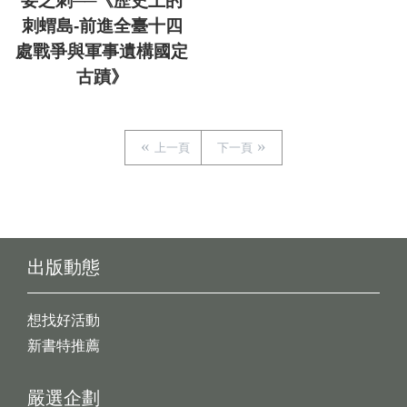
要之刺──《歷史上的
刺蝟島-前進全臺十四
處戰爭與軍事遺構國定
古蹟》
上一頁
下一頁
出版動態
想找好活動
新書特推薦
嚴選企劃