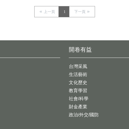
上一頁
1
下一頁
開卷有益
台灣采風
生活藝術
文化歷史
教育學習
社會/科學
財金產業
政治/外交/國防