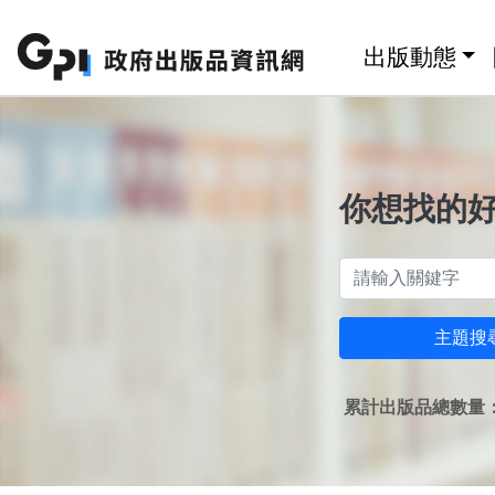
跳至主要內容區塊
:::
出版動態
你想找的
主題搜
累計出版品總數量：1