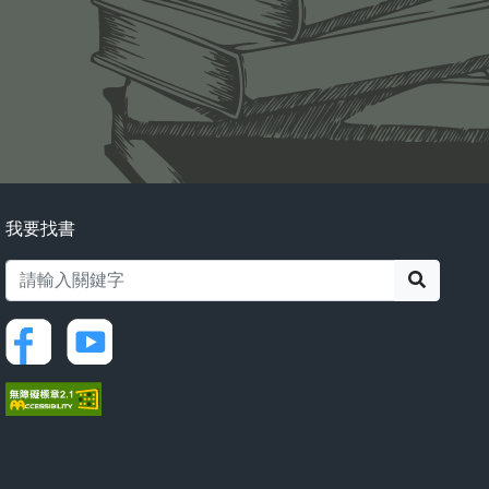
我要找書
搜尋