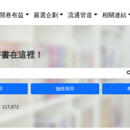
開卷有益
嚴選企劃
流通管道
相關連結
好書在這裡！
尋
施政搜尋
17,872