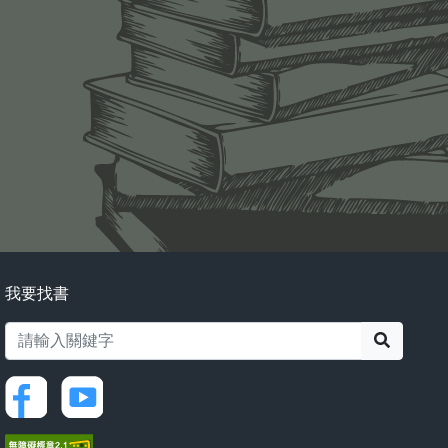
我要找書
搜尋