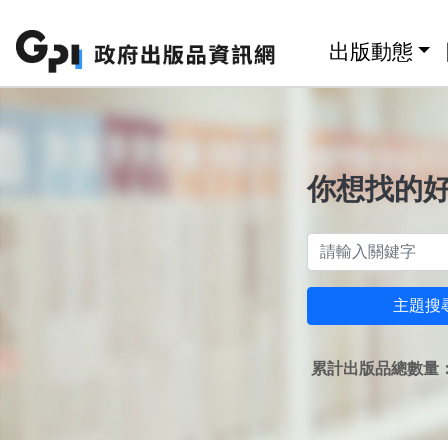
跳至主要內容區塊
:::
出版動態
你想找的
主題搜
累計出版品總數量：1