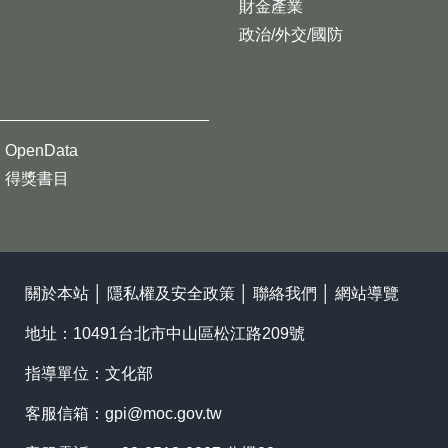
財金產業
政治/外交/國防
OpenData
得獎書目
關於本站
│
隱私權及安全政策
│
聯絡我們
│
網站導覽
地址：10491台北市中山區松江路209號
指導單位：文化部
客服信箱：
gpi@moc.gov.tw