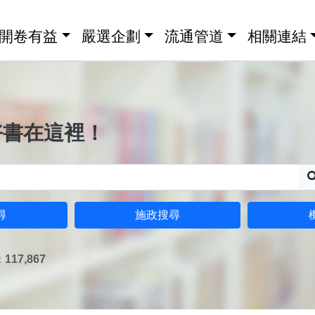
開卷有益
嚴選企劃
流通管道
相關連結
好書在這裡！
尋
施政搜尋
17,867