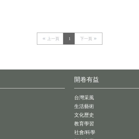
上一頁
1
下一頁
開卷有益
台灣采風
生活藝術
文化歷史
教育學習
社會/科學