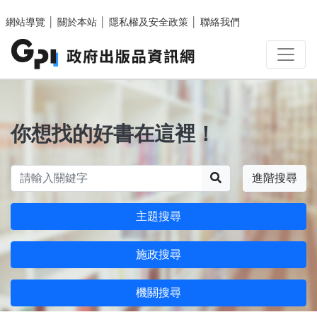
跳至主要內容區塊
網站導覽
│
關於本站
│
隱私權及安全政策
│
聯絡我們
你想找的好書在這裡！
搜尋
進階搜尋
主題搜尋
施政搜尋
機關搜尋