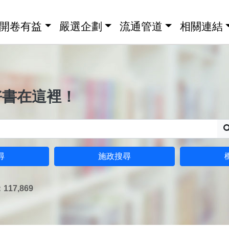
開卷有益
嚴選企劃
流通管道
相關連結
好書在這裡！
尋
施政搜尋
17,869