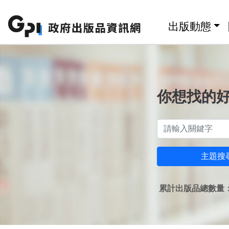
跳至主要內容區塊
:::
出版動態
你想找的
主題搜
累計出版品總數量：1