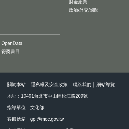
財金產業
政治/外交/國防
OpenData
得獎書目
關於本站
│
隱私權及安全政策
│
聯絡我們
│
網站導覽
地址：10491台北市中山區松江路209號
指導單位：文化部
客服信箱：
gpi@moc.gov.tw