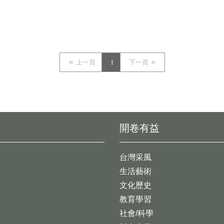
上一頁
1
下一頁
開卷有益
台灣采風
生活藝術
文化歷史
教育學習
社會/科學