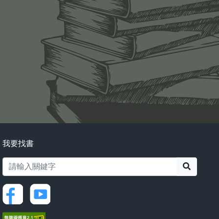
我要找書
搜尋