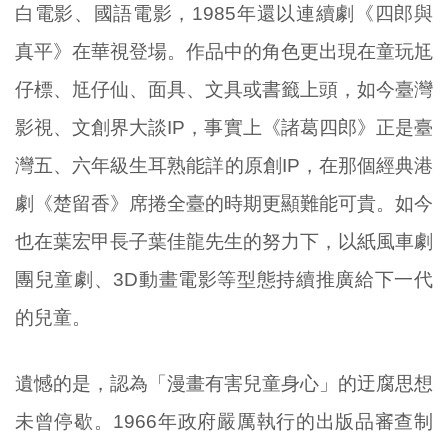
白電影、國語電影，1985年還以連續劇《四郎與
真平》在華視登場。作品中的角色更出現在童玩尪
仔標、尪仔仙、面具、文具或書籤上頭，如今臺灣
影視、文創界大談IP，事實上《諸葛四郎》正是臺
灣五、六年級生耳熟能詳的原創IP，在那個經典港
劇《楚留香》席捲全臺的時期更顯難能可貴。如今
也在葉宏甲長子葉佳龍先生的努力下，以紙風車劇
團兒童劇、3D動畫電影等型態持續推廣給下一代
的兒童。
遺憾的是，認為「漫畫有害兒童身心」的迂腐思想
未曾停歇。1966年政府嚴厲執行的出版品審查制