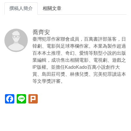
撰稿人簡介
相關文章
喬齊安
臺灣犯罪作家聯會成員，百萬書評部落客，日
韓劇、電影與足球專欄作家。本業為製作超過
百本本土推理、奇幻、愛情等類型小說的出版
業編輯，成功售出相關電影、電視劇、遊戲之
IP版權。並擔任KadoKado百萬小說創作大
賞、島田莊司獎、林佛兒獎、完美犯罪讀這本
等文學獎評審。
Facebook(另
Line(另
Plurk(另
開
開
開
新
新
新
視
視
視
窗)
窗)
窗)