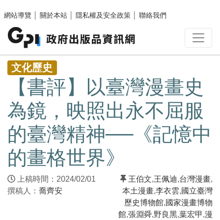
跳至主要內容區塊
網站導覽
│
關於本站
│
隱私權及安全政策
│
聯絡我們
:::
文化歷史
【書評】以臺灣漫畫史
為鏡，映照出永不屈服
的臺灣精神──《記憶中
的畫格世界》
上稿時間：2024/02/01
王伯文
,
王佩迪
,
台灣漫畫
,
撰稿人：
喬齊安
本土漫畫
,
李衣雲
,
國立臺灣
歷史博物館
,
國家漫畫博物
館
,
張淵舜
,
野良黑
,
葉宏甲
,
漫