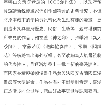
年轉由文策院營運的《CCC創作集》，以政府預
算邀請新銳漫畫家們創作國科會的史料研究，不但
將原本嚴肅的學術資訊轉化為生動有趣的漫畫，更
創造出獨具臺灣歷史、民俗、生態等，題材堪稱前
所未見的作品，如左萱《神之鄉》、張季雅《異人
茶跡》、韋蘺若明《送葬協奏曲》、常勝《閻鐵
花》等紛紛售出海外版權，甚至改編為人氣電視劇
的代表性IP，且逐漸培養出一批全新的臺漫讀者。
而國家亦積極帶領漫畫作品參與法國安古蘭國際漫
畫節等大型展會，作品在海外不斷受到肯定，臺漫
正逐漸步向全世界，藉由好故事讓世界認識臺灣。