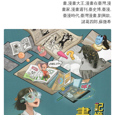
畫
,
漫畫大王
,
漫畫在臺灣
,
漫
畫家
,
漫畫週刊
,
臺史博
,
臺漫
,
臺漫時代
,
臺灣漫畫
,
劉興欽
,
諸葛四郎
,
蘇微希