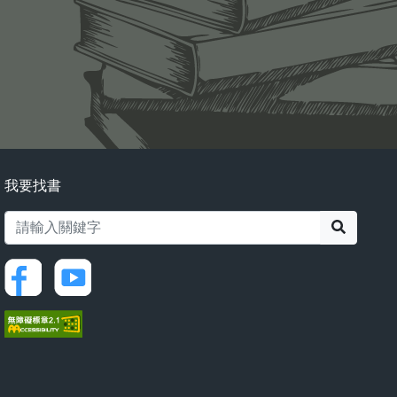
我要找書
搜尋