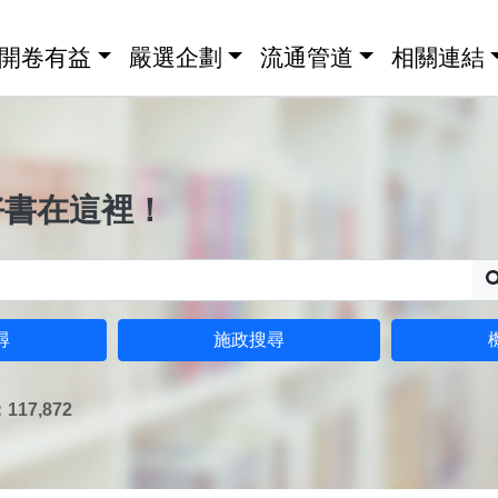
開卷有益
嚴選企劃
流通管道
相關連結
好書在這裡！
尋
施政搜尋
17,872