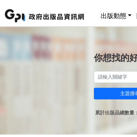
跳至主要內容區塊
:::
出版動態
你想找的
主題搜
累計出版品總數量：1