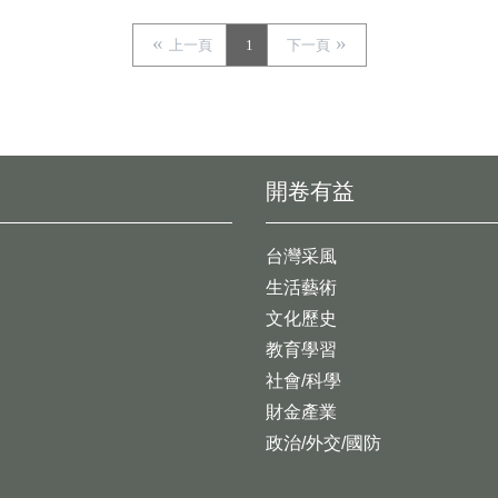
上一頁
1
下一頁
開卷有益
台灣采風
生活藝術
文化歷史
教育學習
社會/科學
財金產業
政治/外交/國防