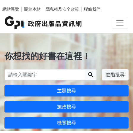
跳至主要內容區塊
網站導覽
│
關於本站
│
隱私權及安全政策
│
聯絡我們
你想找的好書在這裡！
搜尋
進階搜尋
主題搜尋
施政搜尋
機關搜尋