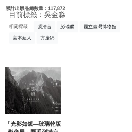
:::
累計出版品總數量：117,872
目前標籤：吳金淼
相關標籤：
張清言
彭瑞麟
國立臺灣博物館
宮本延人
方慶綿
「光影如鏡—玻璃乾版