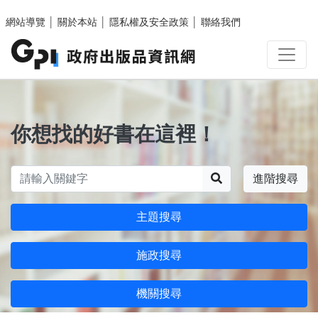
跳至主要內容區塊
網站導覽
│
關於本站
│
隱私權及安全政策
│
聯絡我們
你想找的好書在這裡！
搜尋
進階搜尋
主題搜尋
施政搜尋
機關搜尋