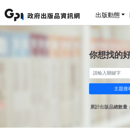
跳至主要內容區塊
:::
出版動態
你想找的
主題搜
累計出版品總數量：1