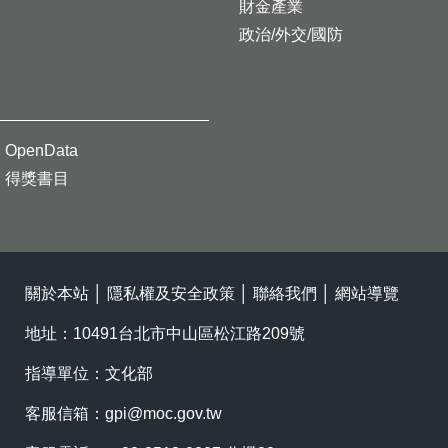
財金產業
政治/外交/國防
OpenData
得獎書目
關於本站
│
隱私權及安全政策
│
聯絡我們
│
網站導覽
地址：10491台北市中山區松江路209號
指導單位：文化部
客服信箱：
gpi@moc.gov.tw