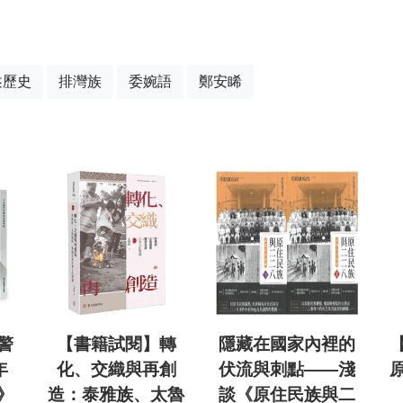
述歷史
排灣族
委婉語
鄭安睎
警
【書籍試閱】轉
隱藏在國家內裡的
年
化、交織與再創
伏流與刺點——淺
》
造：泰雅族、太魯
談《原住民族與二