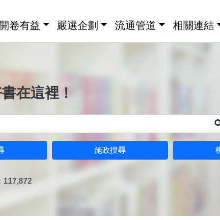
開卷有益
嚴選企劃
流通管道
相關連結
好書在這裡！
尋
施政搜尋
17,872