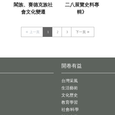
閣族、賽德克族社
二八展覽史料專
會文化變遷
輯》
上一頁
1
2
3
下一頁
開卷有益
台灣采風
生活藝術
文化歷史
教育學習
社會/科學