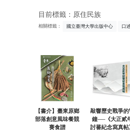
:::
目前標籤：原住民族
相關標籤：
國立臺灣大學出版中心
口
【書介】臺東原鄉
敲響歷史戰爭的
部落創意風味餐競
鐘──《大正貳
賽食譜
討蕃紀念寫真帖