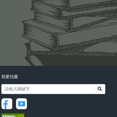
我要找書
搜尋