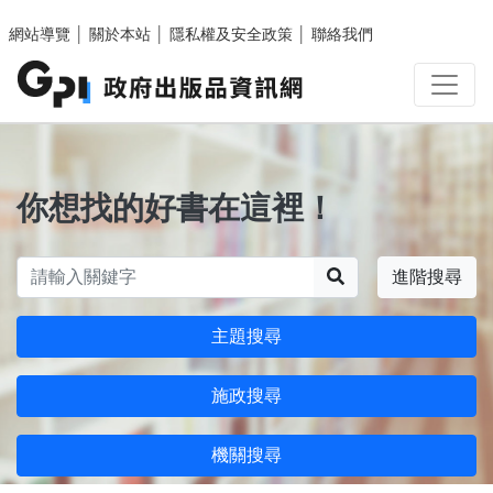
跳至主要內容區塊
網站導覽
│
關於本站
│
隱私權及安全政策
│
聯絡我們
你想找的好書在這裡！
搜尋
進階搜尋
主題搜尋
施政搜尋
機關搜尋