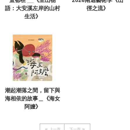
直都在 __《里山物
2026南迴藝術季《山
語：大安溪左岸的山村
徑之流》
生活》
潮起潮落之間，留下與
海相依的故事＿《海女
阿嬤》
上一頁
下一頁