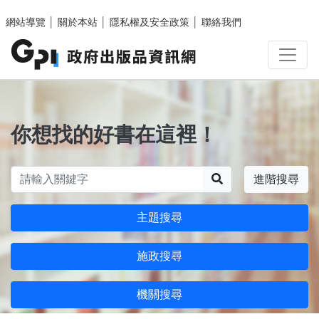
跳至主要內容區塊
網站導覽
│
關於本站
│
隱私權及安全政策
│
聯絡我們
你想找的好書在這裡！
搜尋
進階搜尋
主題搜尋
施政搜尋
機關搜尋