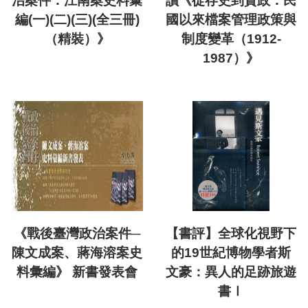
治案件：江南案史料彙
讀《從存史到資政：民
編(一)(二)(三)(全三冊)
國以來檔案管理政策與
（精裝）》
制度變革（1912-
1987）》
《戰後臺灣政治案件─
【書評】全球化視野下
陳文成案、蔣海溶案史
的19世紀博物學者斯
料彙編》 新書發表會
文豪：異人的足跡旅遊
書Ⅰ