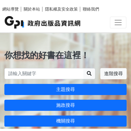
跳至主要內容區塊
網站導覽
│
關於本站
│
隱私權及安全政策
│
聯絡我們
你想找的好書在這裡！
搜尋
進階搜尋
主題搜尋
施政搜尋
機關搜尋