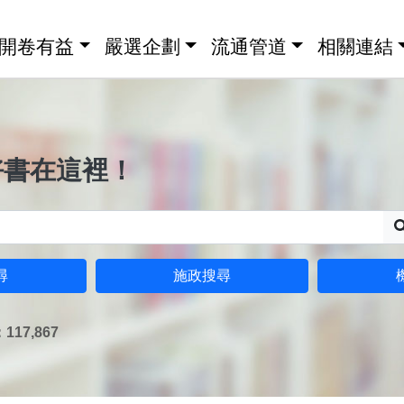
開卷有益
嚴選企劃
流通管道
相關連結
好書在這裡！
尋
施政搜尋
17,867