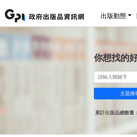
跳至主要內容區塊
:::
出版動態
你想找的
主題搜
累計出版品總數量：1