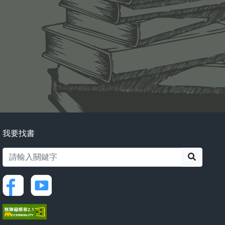
我要找書
搜尋