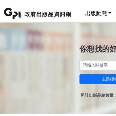
跳至主要內容區塊
:::
出版動態
你想找的
主題搜
累計出版品總數量：1