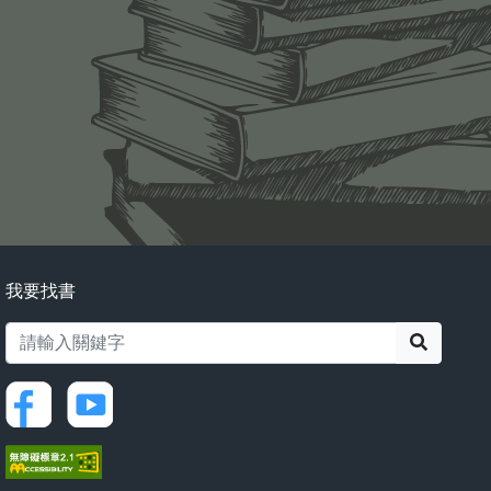
我要找書
搜尋