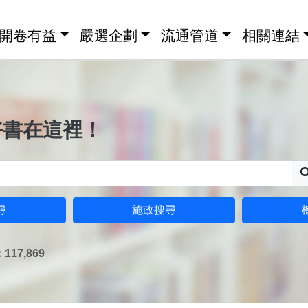
開卷有益
嚴選企劃
流通管道
相關連結
好書在這裡！
尋
施政搜尋
17,869