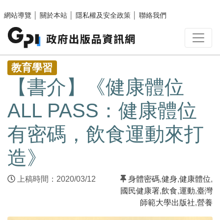
跳至主要內容區塊
網站導覽
│
關於本站
│
隱私權及安全政策
│
聯絡我們
:::
教育學習
【書介】《健康體位
ALL PASS：健康體位
有密碼，飲食運動來打
造》
上稿時間：2020/03/12
身體密碼
,
健身
,
健康體位
,
國民健康署
,
飲食
,
運動
,
臺灣
師範大學出版社
,
營養