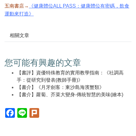
五南書店→
《健康體位ALL PASS：健康體位有密碼，飲食
運動來打造》
相關文章
您可能有興趣的文章
【書評】資優特殊教育的實用教學指南：《社調高
手：從研究到發表(教師手冊)》
【書介】《月牙劍客：東沙島海濱蟹類》
【書介】蘿蔔、芥菜大變身-傳統智慧的美味(繪本)
Facebook(另
Line(另
Plurk(另
開
開
開
新
新
新
視
視
視
窗)
窗)
窗)