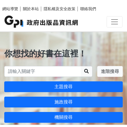
跳至主要內容區塊
網站導覽
│
關於本站
│
隱私權及安全政策
│
聯絡我們
你想找的好書在這裡！
搜尋
進階搜尋
主題搜尋
施政搜尋
機關搜尋