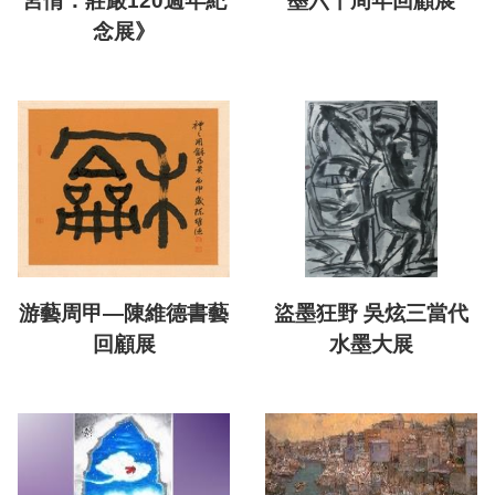
宮情：莊嚴120週年紀
墨六十周年回顧展
念展》
游藝周甲—陳維德書藝
盜墨狂野 吳炫三當代
回顧展
水墨大展