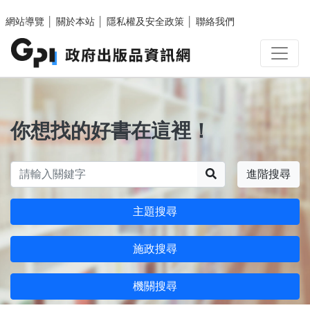
跳至主要內容區塊
網站導覽
│
關於本站
│
隱私權及安全政策
│
聯絡我們
你想找的好書在這裡！
搜尋
進階搜尋
主題搜尋
施政搜尋
機關搜尋