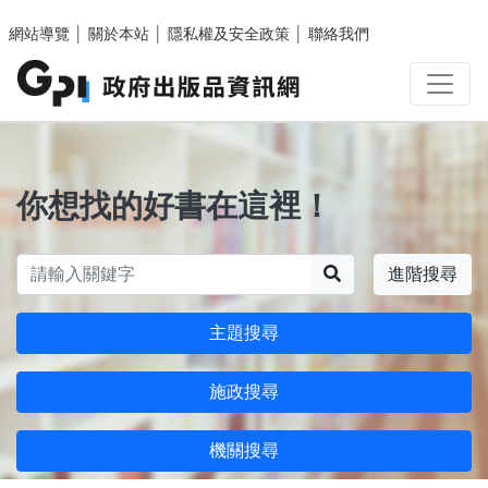
跳至主要內容區塊
網站導覽
│
關於本站
│
隱私權及安全政策
│
聯絡我們
你想找的好書在這裡！
搜尋
進階搜尋
主題搜尋
施政搜尋
機關搜尋