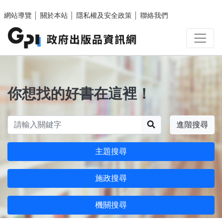
跳至主要內容區塊
網站導覽
│
關於本站
│
隱私權及安全政策
│
聯絡我們
你想找的好書在這裡！
搜尋
進階搜尋
主題搜尋
施政搜尋
機關搜尋