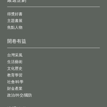
嚴選企劃
得獎好書
主題書展
焦點人物
開卷有益
台灣采風
生活藝術
文化歷史
教育學習
社會/科學
財金產業
政治/外交/國防