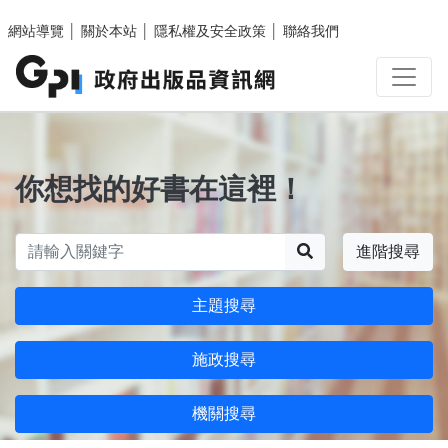
跳至主要內容區塊
網站導覽
│
關於本站
│
隱私權及安全政策
│
聯絡我們
你想找的好書在這裡！
搜尋
進階搜尋
主題搜尋
施政搜尋
機關搜尋