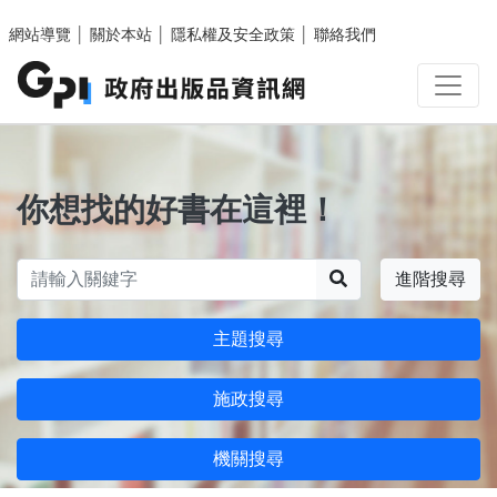
跳至主要內容區塊
網站導覽
│
關於本站
│
隱私權及安全政策
│
聯絡我們
你想找的好書在這裡！
搜尋
進階搜尋
主題搜尋
施政搜尋
機關搜尋