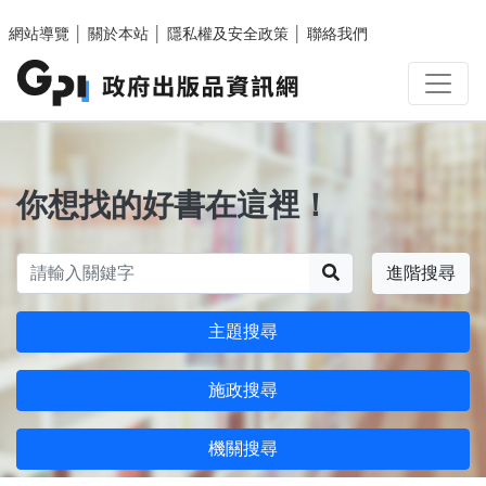
跳至主要內容區塊
網站導覽
│
關於本站
│
隱私權及安全政策
│
聯絡我們
你想找的好書在這裡！
搜尋
進階搜尋
主題搜尋
施政搜尋
機關搜尋