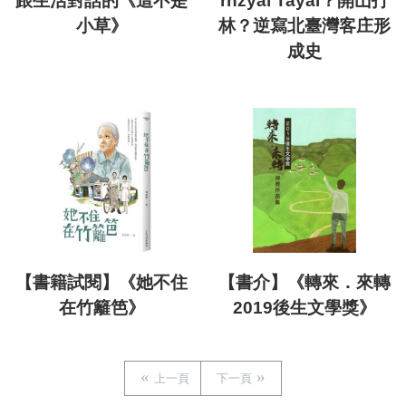
跟生活對話的《這不是
rhzyal Tayal？開山打
小草》
林？逆寫北臺灣客庄形
成史
【書籍試閱】《她不住
【書介】《轉來．來轉
在竹籬笆》
2019後生文學獎》
上一頁
下一頁