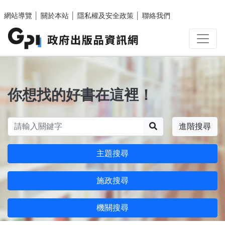
跳至主要內容區塊
網站導覽
│
關於本站
│
隱私權及安全政策
│
聯絡我們
你想找的好書在這裡！
搜尋
進階搜尋
主題搜尋
施政搜尋
機關搜尋