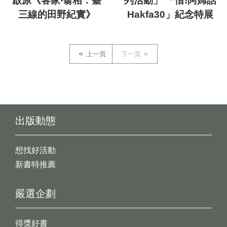
啟原《客家‧翕相：臺
列活動」 「惜!阿姆話
三線的田野紀實》
Hakfa30」紀念特展
上一頁
下一頁
出版動態
想找好活動
新書特推薦
嚴選企劃
得獎好書