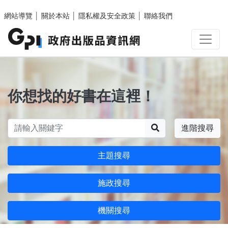
跳至主要內容區塊
網站導覽
│
關於本站
│
隱私權及安全政策
│
聯絡我們
你想找的好書在這裡！
搜尋
進階搜尋
主題搜尋
施政搜尋
機關搜尋