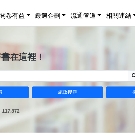
開卷有益
嚴選企劃
流通管道
相關連結
好書在這裡！
尋
施政搜尋
17,872