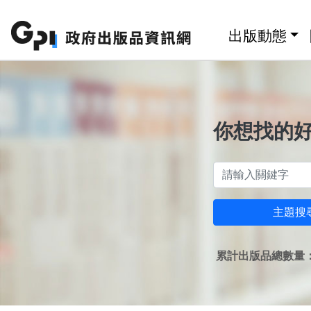
跳至主要內容區塊
:::
出版動態
你想找的
主題搜
累計出版品總數量：1