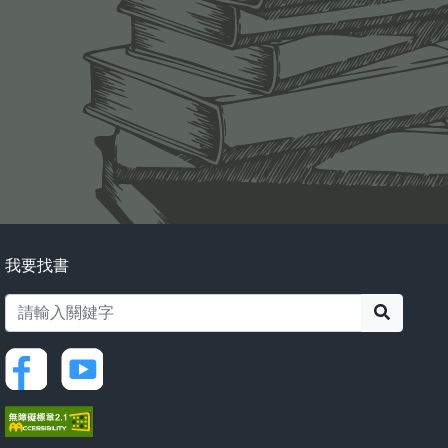
我要找書
搜尋