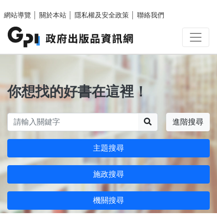
跳至主要內容區塊
網站導覽
│
關於本站
│
隱私權及安全政策
│
聯絡我們
你想找的好書在這裡！
搜尋
進階搜尋
主題搜尋
施政搜尋
機關搜尋