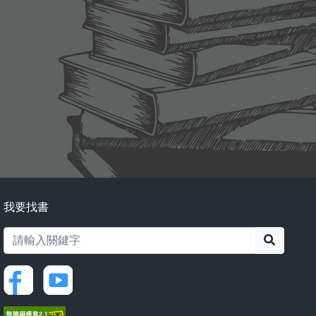
我要找書
搜尋