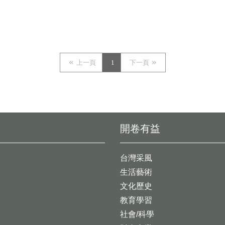
上一頁
1
下一頁
開卷有益
台灣采風
生活藝術
文化歷史
教育學習
社會/科學