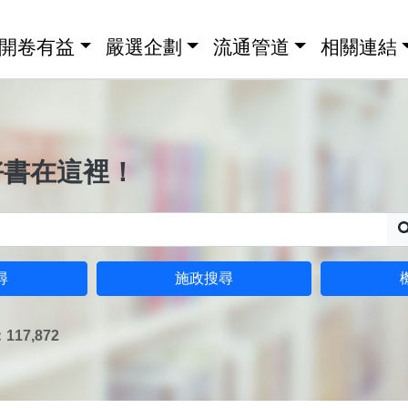
開卷有益
嚴選企劃
流通管道
相關連結
好書在這裡！
尋
施政搜尋
17,872