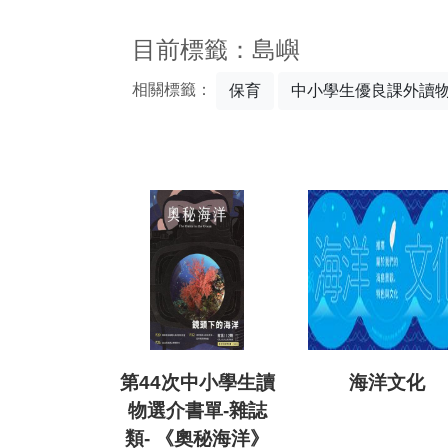
:::
目前標籤：島嶼
相關標籤：
保育
中小學生優良課外讀
第44次中小學生讀
海洋文化
物選介書單-雜誌
類- 《奧秘海洋》