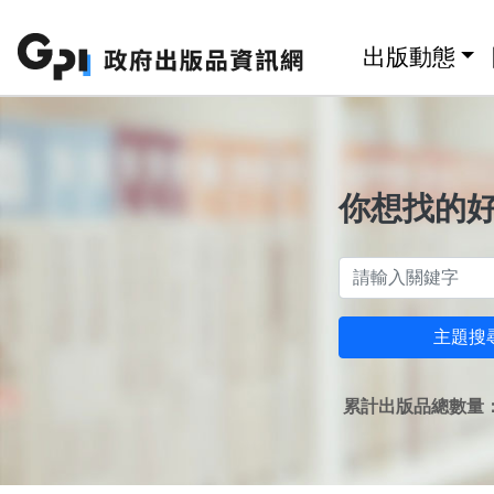
跳至主要內容區塊
:::
出版動態
你想找的
主題搜
累計出版品總數量：1