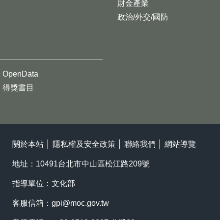
財金產業
政治/外交/國防
OpenData
得獎書目
關於本站
│
隱私權及安全政策
│
聯絡我們
│
網站導覽
地址：10491台北市中山區松江路209號
指導單位：文化部
客服信箱：
gpi@moc.gov.tw