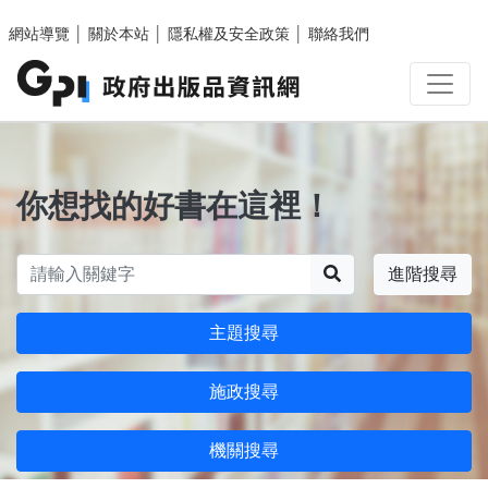
跳至主要內容區塊
網站導覽
│
關於本站
│
隱私權及安全政策
│
聯絡我們
你想找的好書在這裡！
搜尋
進階搜尋
主題搜尋
施政搜尋
機關搜尋