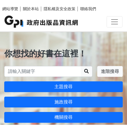
跳至主要內容區塊
網站導覽
│
關於本站
│
隱私權及安全政策
│
聯絡我們
你想找的好書在這裡！
搜尋
進階搜尋
主題搜尋
施政搜尋
機關搜尋