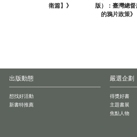
衛篇】》
版）：臺灣總督
的鴉片政策》
出版動態
嚴選企劃
想找好活動
得獎好書
新書特推薦
主題書展
焦點人物