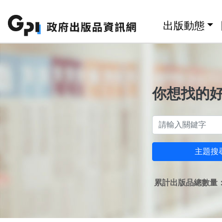
跳至主要內容區塊
:::
出版動態
你想找的
主題搜
累計出版品總數量：1