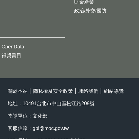
財金產業
政治/外交/國防
OpenData
得獎書目
關於本站
│
隱私權及安全政策
│
聯絡我們
│
網站導覽
地址：10491台北市中山區松江路209號
指導單位：文化部
客服信箱：
gpi@moc.gov.tw