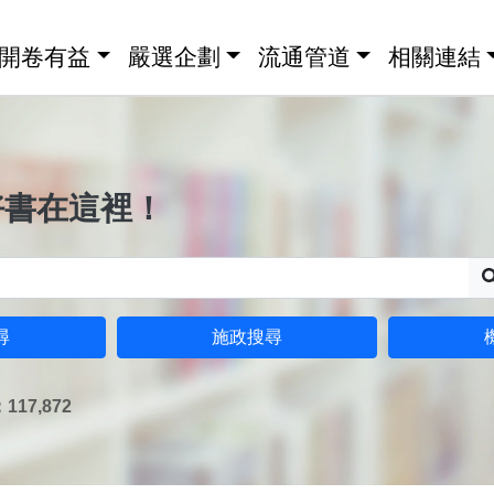
開卷有益
嚴選企劃
流通管道
相關連結
好書在這裡！
尋
施政搜尋
17,872