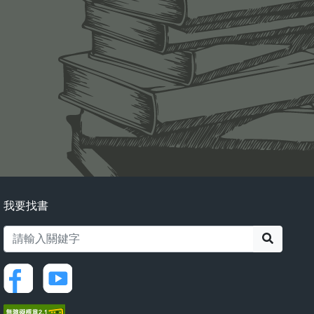
我要找書
搜尋