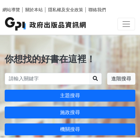
跳至主要內容區塊
網站導覽
│
關於本站
│
隱私權及安全政策
│
聯絡我們
你想找的好書在這裡！
搜尋
進階搜尋
主題搜尋
施政搜尋
機關搜尋