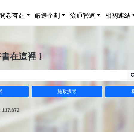
開卷有益
嚴選企劃
流通管道
相關連結
好書在這裡！
尋
施政搜尋
17,872