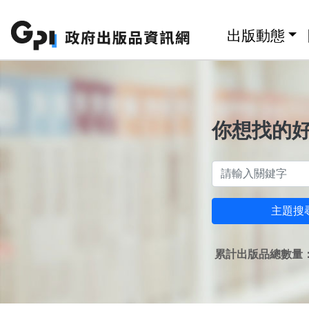
跳至主要內容區塊
:::
出版動態
你想找的
主題搜
累計出版品總數量：1