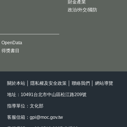
財金產業
政治/外交/國防
OpenData
得獎書目
關於本站
│
隱私權及安全政策
│
聯絡我們
│
網站導覽
地址：10491台北市中山區松江路209號
指導單位：文化部
客服信箱：
gpi@moc.gov.tw