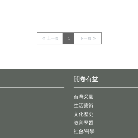
上一頁
1
下一頁
開卷有益
台灣采風
生活藝術
文化歷史
教育學習
社會/科學