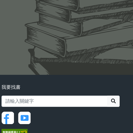
我要找書
搜尋