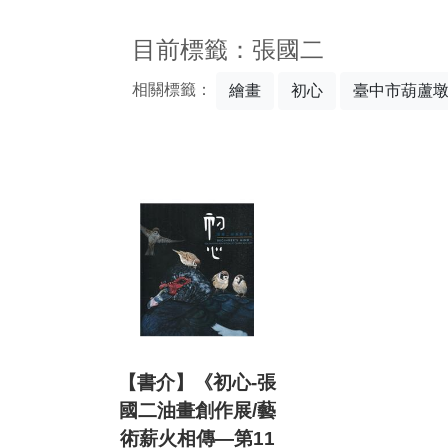
:::
目前標籤：張國二
相關標籤：
繪畫
初心
臺中市葫蘆
【書介】《初心-張
國二油畫創作展/藝
術薪火相傳—第11