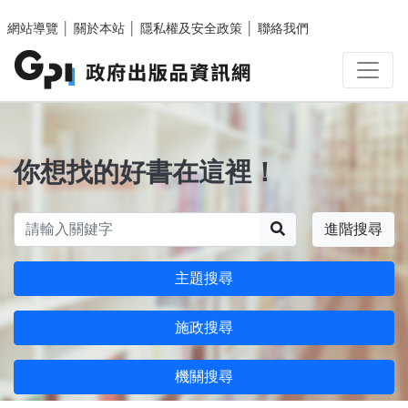
跳至主要內容區塊
網站導覽
│
關於本站
│
隱私權及安全政策
│
聯絡我們
你想找的好書在這裡！
搜尋
進階搜尋
主題搜尋
施政搜尋
機關搜尋