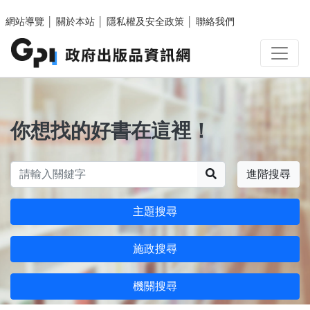
跳至主要內容區塊
網站導覽
│
關於本站
│
隱私權及安全政策
│
聯絡我們
你想找的好書在這裡！
搜尋
進階搜尋
主題搜尋
施政搜尋
機關搜尋