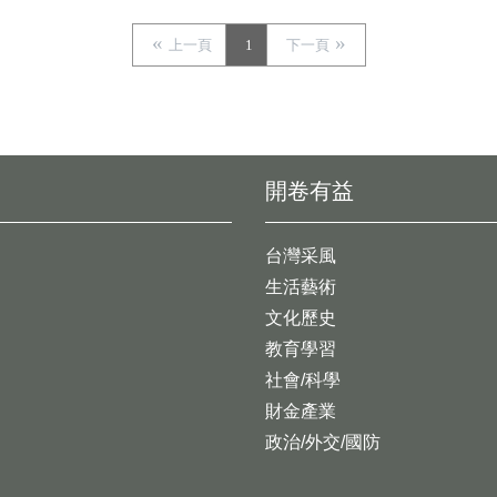
上一頁
1
下一頁
開卷有益
台灣采風
生活藝術
文化歷史
教育學習
社會/科學
財金產業
政治/外交/國防