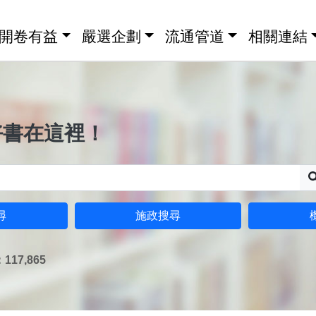
開卷有益
嚴選企劃
流通管道
相關連結
好書在這裡！
尋
施政搜尋
17,865