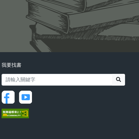
我要找書
搜尋