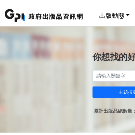
跳至主要內容區塊
:::
出版動態
你想找的
主題搜
累計出版品總數量：1