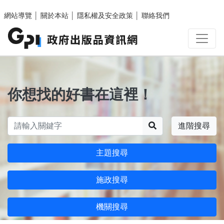
跳至主要內容區塊
網站導覽
│
關於本站
│
隱私權及安全政策
│
聯絡我們
你想找的好書在這裡！
搜尋
進階搜尋
主題搜尋
施政搜尋
機關搜尋