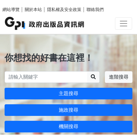
跳至主要內容區塊
網站導覽
│
關於本站
│
隱私權及安全政策
│
聯絡我們
你想找的好書在這裡！
搜尋
進階搜尋
主題搜尋
施政搜尋
機關搜尋