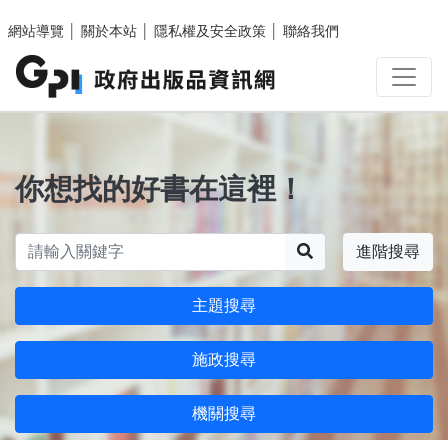
跳至主要內容區塊
網站導覽
│
關於本站
│
隱私權及安全政策
│
聯絡我們
你想找的好書在這裡！
搜尋
進階搜尋
主題搜尋
施政搜尋
機關搜尋