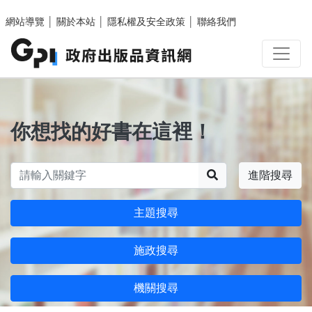
跳至主要內容區塊
網站導覽
│
關於本站
│
隱私權及安全政策
│
聯絡我們
你想找的好書在這裡！
搜尋
進階搜尋
主題搜尋
施政搜尋
機關搜尋