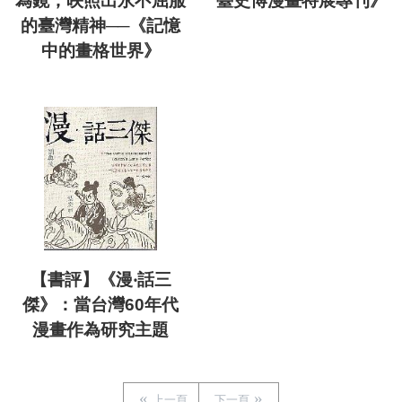
為鏡，映照出永不屈服
臺史博漫畫特展專刊》
的臺灣精神──《記憶
中的畫格世界》
【書評】《漫‧話三
傑》：當台灣60年代
漫畫作為研究主題
上一頁
下一頁