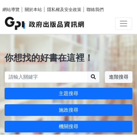
跳至主要內容區塊
網站導覽
│
關於本站
│
隱私權及安全政策
│
聯絡我們
你想找的好書在這裡！
搜尋
進階搜尋
主題搜尋
施政搜尋
機關搜尋