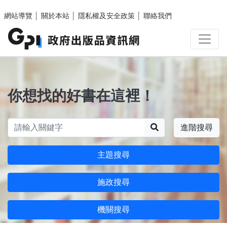
跳至主要內容區塊
網站導覽
│
關於本站
│
隱私權及安全政策
│
聯絡我們
你想找的好書在這裡！
搜尋
進階搜尋
主題搜尋
施政搜尋
機關搜尋