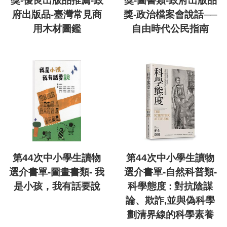
獎-優良出版品推薦-政
獎-圖書類-政府出版品
府出版品-臺灣常見商
獎-政治檔案會說話──
用木材圖鑑
自由時代公民指南
第44次中小學生讀物
第44次中小學生讀物
選介書單-圖畫書類- 我
選介書單-自然科普類-
是小孩，我有話要說
科學態度 : 對抗陰謀
論、欺詐,並與偽科學
劃清界線的科學素養