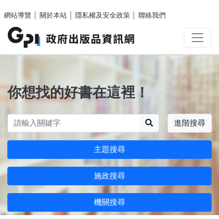
跳至主要內容區塊
網站導覽
│
關於本站
│
隱私權及安全政策
│
聯絡我們
你想找的好書在這裡！
搜尋
進階搜尋
主題搜尋
施政搜尋
機關搜尋