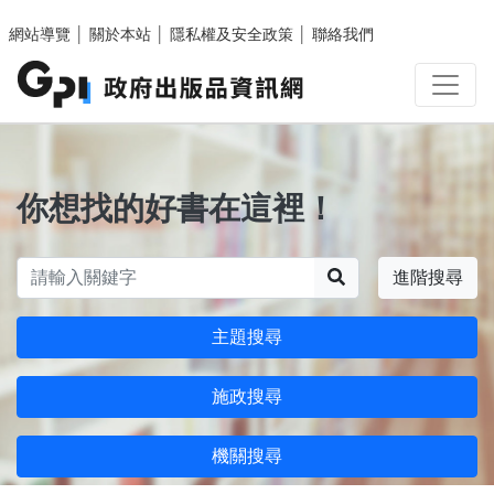
跳至主要內容區塊
網站導覽
│
關於本站
│
隱私權及安全政策
│
聯絡我們
你想找的好書在這裡！
搜尋
進階搜尋
主題搜尋
施政搜尋
機關搜尋