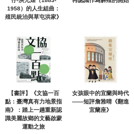
仔-洪元煌（1883-
再認識作為解殖的開始
1958）的人生組曲：
殖民統治與草屯洪家》
【書評】《文協一百
女孩眼中的宜蘭與時代
點：臺灣真有力地景指
——短評詹雅晴《翻進
南》：踏上一趟重新認
宜蘭座》
識美麗故鄉的文藝啟蒙
運動之旅