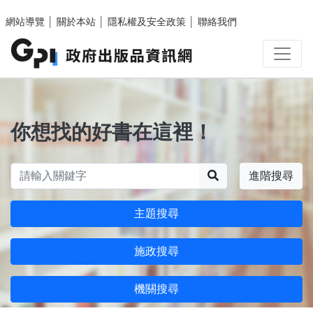
跳至主要內容區塊
網站導覽
│
關於本站
│
隱私權及安全政策
│
聯絡我們
你想找的好書在這裡！
搜尋
進階搜尋
主題搜尋
施政搜尋
機關搜尋