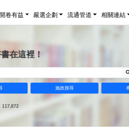
開卷有益
嚴選企劃
流通管道
相關連結
好書在這裡！
尋
施政搜尋
17,872