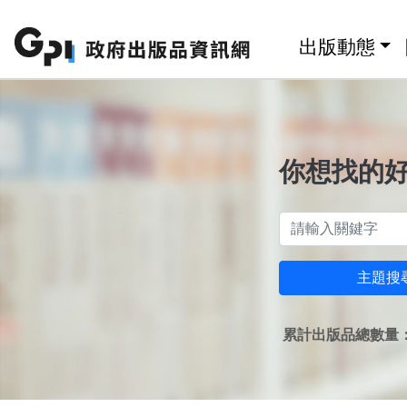
跳至主要內容區塊
:::
出版動態
你想找的
主題搜
累計出版品總數量：1