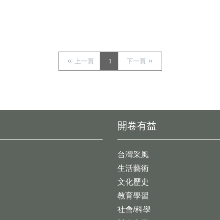
上一頁
1
下一頁
開卷有益
台灣采風
生活藝術
文化歷史
教育學習
社會/科學