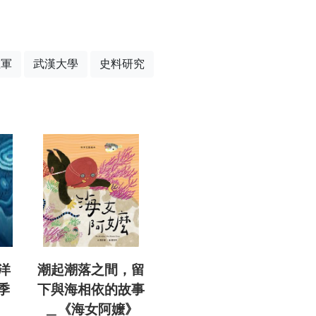
在軍
武漢大學
史料研究
洋
潮起潮落之間，留
季
下與海相依的故事
＿《海女阿嬤》