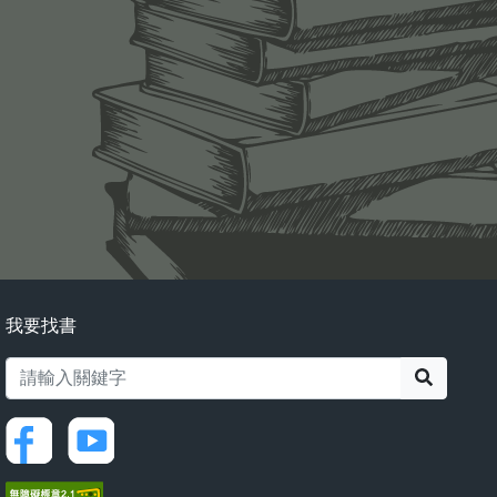
我要找書
搜尋