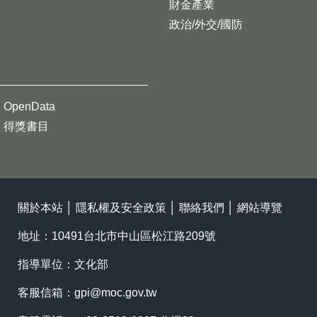
財金產業
政治/外交/國防
OpenData
得獎書目
關於本站
│
隱私權及安全政策
│
聯絡我們
│
網站導覽
地址：10491台北市中山區松江路209號
指導單位：文化部
客服信箱：
gpi@moc.gov.tw