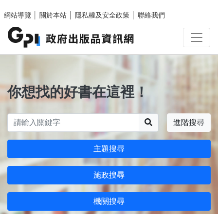
跳至主要內容區塊
網站導覽
│
關於本站
│
隱私權及安全政策
│
聯絡我們
你想找的好書在這裡！
搜尋
進階搜尋
主題搜尋
施政搜尋
機關搜尋