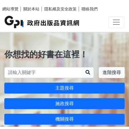
跳至主要內容區塊
網站導覽
│
關於本站
│
隱私權及安全政策
│
聯絡我們
你想找的好書在這裡！
搜尋
進階搜尋
主題搜尋
施政搜尋
機關搜尋