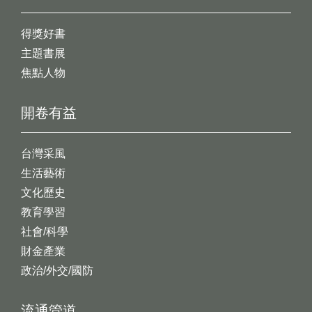
得獎好書
主題書展
焦點人物
開卷有益
台灣采風
生活藝術
文化歷史
教育學習
社會/科學
財金產業
政治/外交/國防
流通管道