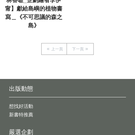
林香㿨_企劃繪者李伊
甯】獻給島嶼的植物書
寫＿《不可思議的森之
島》
上一頁
下一頁
出版動態
想找好活動
新書特推薦
嚴選企劃